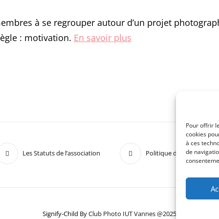
mbres à se regrouper autour d’un projet photograp
règle : motivation.
En savoir plus
Pour offrir 
cookies pour
à ces techn
de navigatio
Les Statuts de l’association
Politique de confidentiali
consentement
Ac
Signify-Child By
Club Photo IUT Vannes @2025