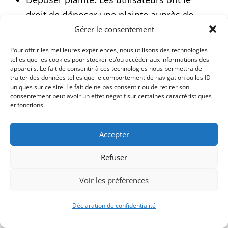
droit de déposer une plainte auprès de
leur autorité compétente en matière de
Gérer le consentement
protection des données.
Pour offrir les meilleures expériences, nous utilisons des technologies
telles que les cookies pour stocker et/ou accéder aux informations des
appareils. Le fait de consentir à ces technologies nous permettra de
traiter des données telles que le comportement de navigation ou les ID
Informations concernant le droit
uniques sur ce site. Le fait de ne pas consentir ou de retirer son
consentement peut avoir un effet négatif sur certaines caractéristiques
d’opposition au traitement
et fonctions.
Les utilisateurs doivent savoir que si leurs
Accepter
données personnelles sont traitées à des fins
Refuser
de marketing direct, ils peuvent s’opposer à
Voir les préférences
ce traitement à tout moment sans aucune
justification.
Déclaration de confidentialité
Nous ne traitons pas de données