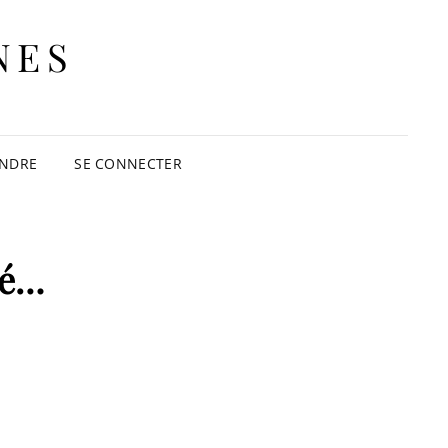
NES
INDRE
SE CONNECTER
lé…