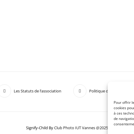
Les Statuts de l’association
Politique de confidentiali
Pour offrir 
cookies pour
à ces techn
de navigatio
consentement
Signify-Child By
Club Photo IUT Vannes @2025