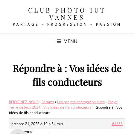
CLUB PHOTO IUT
VANNES
PARTAGE – PROGRESSION – PASSION
MENU
Répondre à : Vos idées de
fils conducteurs
REJOIGNEZ-NOUS
›
Forums
›
Les projets photographiques
›
Projet
Terre de Jeux 2024
›
Vos idées de fils conducteurs
›
Répondre à : Vos
idées de fils conducteurs
octobre 21, 2023 à 10 h 54 min
#4683
Anonyme