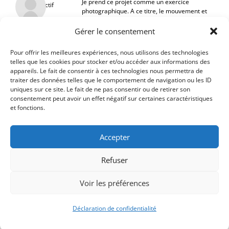
Je prend ce projet comme un exercice
Inactif
photographique. A ce titre, le mouvement et
le flou de mouvement m’intéressent plus
que le sport qui en général me barbe un
Gérer le consentement
peu. Ceci dit, trop de photos dans cet axe
nuiront et il est bien que d’autres idées
Pour offrir les meilleures expériences, nous utilisons des technologies
soient explorées.
telles que les cookies pour stocker et/ou accéder aux informations des
appareils. Le fait de consentir à ces technologies nous permettra de
traiter des données telles que le comportement de navigation ou les ID
uniques sur ce site. Le fait de ne pas consentir ou de retirer son
consentement peut avoir un effet négatif sur certaines caractéristiques
et fonctions.
Accepter
Refuser
Voir les préférences
Déclaration de confidentialité
Signify-Child By
Club Photo IUT Vannes @2025