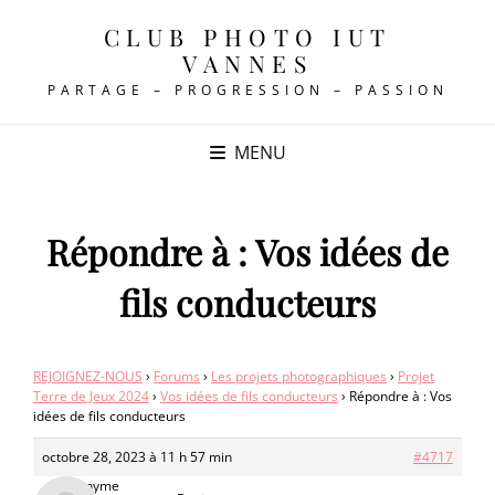
CLUB PHOTO IUT
VANNES
PARTAGE – PROGRESSION – PASSION
MENU
Répondre à : Vos idées de
fils conducteurs
REJOIGNEZ-NOUS
›
Forums
›
Les projets photographiques
›
Projet
Terre de Jeux 2024
›
Vos idées de fils conducteurs
›
Répondre à : Vos
idées de fils conducteurs
octobre 28, 2023 à 11 h 57 min
#4717
Anonyme