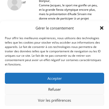
Bonjour,
Inactif
Comme Jacques, le sport me gonfle un peu,
et la grande fiesta olympique encore plus,
mais la présentation d’Aude Sirvain me
donne envie de participer à un projet
réellement artistique plus que reportage.
Mes goûts personnels me porteraient vers
Gérer le consentement
le minimalisme, le noir et blanc, le flou pour
le mouvement, les objets…
Pour offrir les meilleures expériences, nous utilisons des technologies
À très bientôt
telles que les cookies pour stocker et/ou accéder aux informations des
appareils. Le fait de consentir à ces technologies nous permettra de
traiter des données telles que le comportement de navigation ou les ID
uniques sur ce site. Le fait de ne pas consentir ou de retirer son
consentement peut avoir un effet négatif sur certaines caractéristiques
et fonctions.
Accepter
Refuser
Voir les préférences