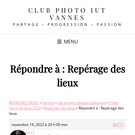
CLUB PHOTO IUT
VANNES
PARTAGE – PROGRESSION – PASSION
MENU
Répondre à : Repérage des
lieux
REJOIGNEZ-NOUS
›
Forums
›
Les projets photographiques
›
Projet
Terre de Jeux 2024
›
Repérage des lieux
›
Répondre à : Repérage des
lieux
novembre 19, 2023 à 20 h 00 min
#4771
Jean-Paul LE