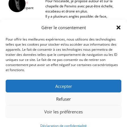
Pour l’escalade, je propose autour et sur la
LOC’H
chapelle de Penvins avec peut-être échelle,
Participant
escabeau et drone en plus.
Il y a plusieurs angles possible: de face,
mais aussi en contre-jour ou de dessus.
Certains, seraient ils partant pour
Gérer le consentement
m’accompagner si je trouve quelques
escaladeurs ?
Pour offrir les meilleures expériences, nous utilisons des technologies
Jean-Paul
telles que les cookies pour stocker et/ou accéder aux informations des
appareils. Le fait de consentir à ces technologies nous permettra de
traiter des données telles que le comportement de navigation ou les ID
uniques sur ce site. Le fait de ne pas consentir ou de retirer son
consentement peut avoir un effet négatif sur certaines caractéristiques
et fonctions.
Accepter
Refuser
Voir les préférences
Déclaration de confidentialité