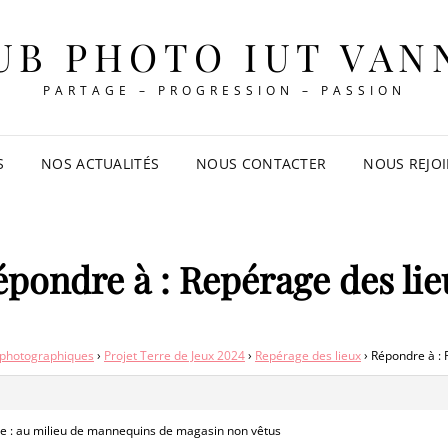
UB PHOTO IUT VAN
PARTAGE – PROGRESSION – PASSION
S
NOS ACTUALITÉS
NOUS CONTACTER
NOUS REJO
épondre à : Repérage des lie
 photographiques
›
Projet Terre de Jeux 2024
›
Repérage des lieux
›
Répondre à : 
ée : au milieu de mannequins de magasin non vêtus