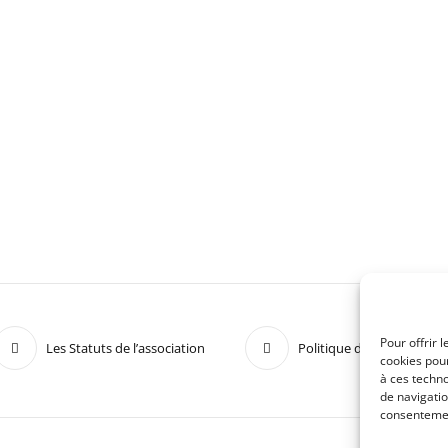
Pour offrir 
Les Statuts de l’association
Politique de confidentiali
cookies pour
à ces techn
de navigatio
consentement