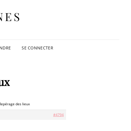
NES
INDRE
SE CONNECTER
ux
Repérage des lieux
#4794