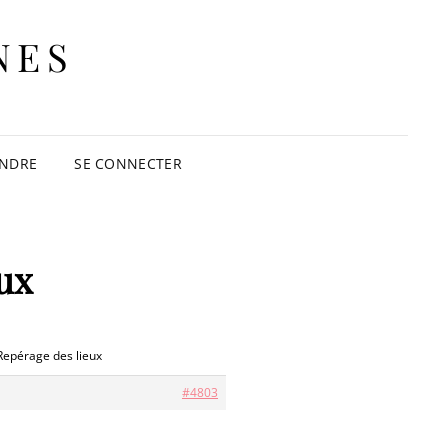
NES
INDRE
SE CONNECTER
ux
Repérage des lieux
#4803