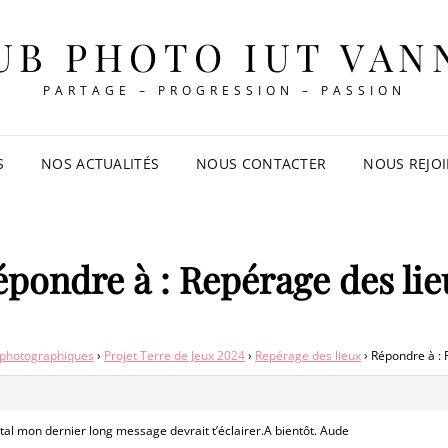
UB PHOTO IUT VAN
PARTAGE – PROGRESSION – PASSION
S
NOS ACTUALITÉS
NOUS CONTACTER
NOUS REJO
épondre à : Repérage des lie
 photographiques
›
Projet Terre de Jeux 2024
›
Repérage des lieux
›
Répondre à : 
al mon dernier long message devrait t’éclairer.A bientôt. Aude