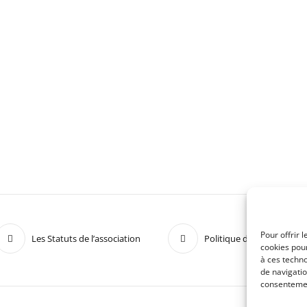
Pour offrir 
Les Statuts de l’association
Politique de confidentiali
cookies pour
à ces techn
de navigatio
consentement