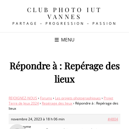
CLUB PHOTO IUT
VANNES
PARTAGE – PROGRESSION – PASSION
MENU
Répondre à : Repérage des
lieux
REJOIGNEZ-NOUS
›
Forums
›
Les projets photographiques
›
Projet
Terre de Jeux 2024
›
Repérage des lieux
›
Répondre à : Repérage des
lieux
novembre 24, 2023 à 18 h 06 min
#4804
Anonyme