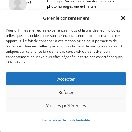
De ce que j’ai pu en voir on dirait que ces
Inactif
photomontages ont été faits en
collaboration avec l’équipe de graphistes
d’une association de bénévoles(ED92 ?) qui
Gérer le consentement
promeuvent Disneyland Paris?!
Moi qui travaille avec Disney n’en avais
Pour offrir les meilleures expériences, nous utilisons des technologies
jamais entendu parler.
telles que les cookies pour stocker et/ou accéder aux informations des
appareils. Le fait de consentir à ces technologies nous permettra de
traiter des données telles que le comportement de navigation ou les ID
uniques sur ce site. Le fait de ne pas consentir ou de retirer son
consentement peut avoir un effet négatif sur certaines caractéristiques
et fonctions.
Accepter
Refuser
Voir les préférences
Déclaration de confidentialité
Signify-Child By
Club Photo IUT Vannes @2025