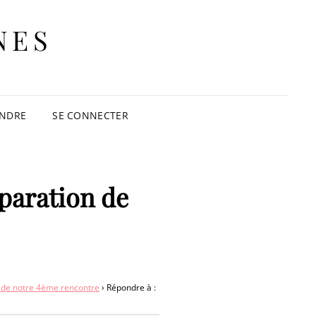
NES
INDRE
SE CONNECTER
éparation de
n de notre 4ème rencontre
›
Répondre à :