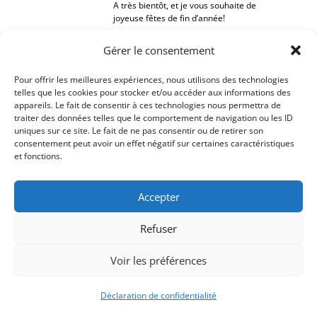
A très bientôt, et je vous souhaite de
joyeuse fêtes de fin d’année!
Aude
Gérer le consentement
PS: je reste joignable, même durant les
vacances. Je vous rappelle mon numéro de
Pour offrir les meilleures expériences, nous utilisons des technologies
portable: 06 62 76 02 04
telles que les cookies pour stocker et/ou accéder aux informations des
appareils. Le fait de consentir à ces technologies nous permettra de
traiter des données telles que le comportement de navigation ou les ID
uniques sur ce site. Le fait de ne pas consentir ou de retirer son
consentement peut avoir un effet négatif sur certaines caractéristiques
et fonctions.
Accepter
Refuser
Voir les préférences
Déclaration de confidentialité
Signify-Child By
Club Photo IUT Vannes @2025