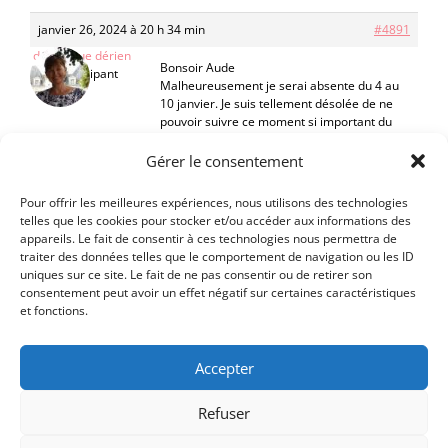
janvier 26, 2024 à 20 h 34 min
#4891
dominique dérien
Bonsoir Aude
Participant
Malheureusement je serai absente du 4 au
10 janvier. Je suis tellement désolée de ne
pouvoir suivre ce moment si important du
projet. Mais j’ai totalement confiance dans
mes camarades de “jeux”.
Gérer le consentement
Merci à toi de nous soutenir.
Bon week-end
Pour offrir les meilleures expériences, nous utilisons des technologies
Dominique
telles que les cookies pour stocker et/ou accéder aux informations des
appareils. Le fait de consentir à ces technologies nous permettra de
traiter des données telles que le comportement de navigation ou les ID
uniques sur ce site. Le fait de ne pas consentir ou de retirer son
consentement peut avoir un effet négatif sur certaines caractéristiques
et fonctions.
Accepter
Refuser