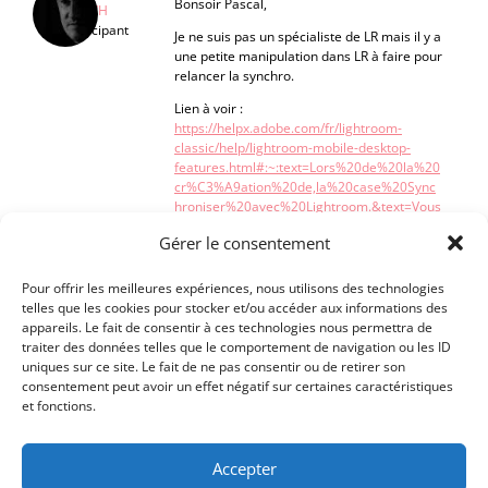
Bonsoir Pascal,
LOC’H
Participant
Je ne suis pas un spécialiste de LR mais il y a
une petite manipulation dans LR à faire pour
relancer la synchro.
Lien à voir :
https://helpx.adobe.com/fr/lightroom-
classic/help/lightroom-mobile-desktop-
features.html#:~:text=Lors%20de%20la%20
cr%C3%A9ation%20de,la%20case%20Sync
hroniser%20avec%20Lightroom.&text=Vous
%20pouvez%20%C3%A9galement%20confi
Gérer le consentement
gurer%20vos,%C3%A0%20les%20synchroni
ser%20avec%20Lightroom
.
Pour offrir les meilleures expériences, nous utilisons des technologies
Jean-Paul
telles que les cookies pour stocker et/ou accéder aux informations des
appareils. Le fait de consentir à ces technologies nous permettra de
traiter des données telles que le comportement de navigation ou les ID
uniques sur ce site. Le fait de ne pas consentir ou de retirer son
consentement peut avoir un effet négatif sur certaines caractéristiques
et fonctions.
Accepter