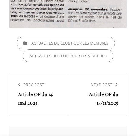
CATEGORIES
ACTUALITÉS DU CLUB POUR LES MEMBRES
ACTUALITÉS DU CLUB POUR LES VISITEURS
Navigation
de
Previous
PREV POST
Next
NEXT POST
l’article
Article OF du 14
Article OF du
Post
Post
mai 2025
14/11/2025