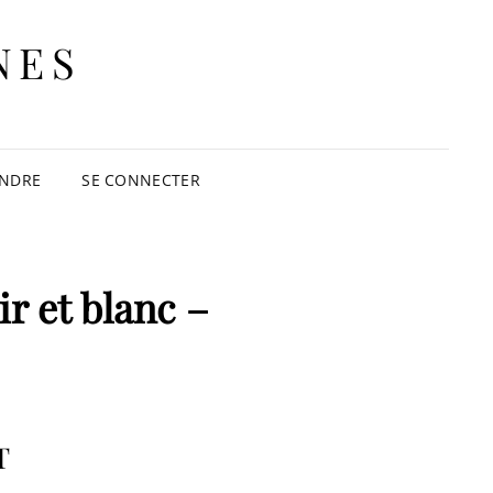
NES
INDRE
SE CONNECTER
r et blanc –
T