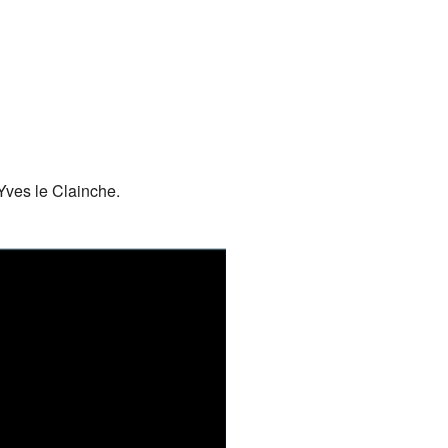
Office 365
Outlook Live
-Yves le Clainche.