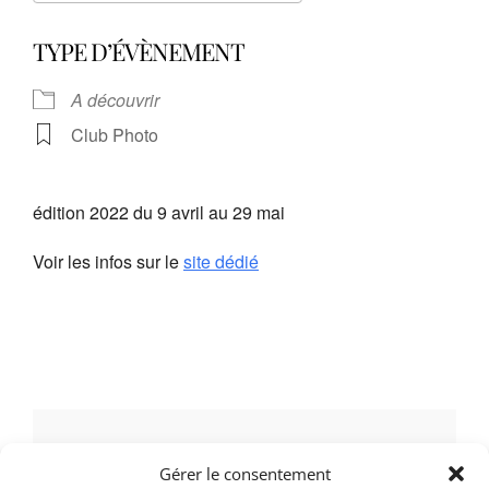
Télécharger ICS
Calendrier Google
TYPE D’ÉVÈNEMENT
A découvrir
Club Photo
édition 2022 du 9 avril au 29 mai
Voir les infos sur le
site dédié
LAISSER UN COMMENTAIRE
Gérer le consentement