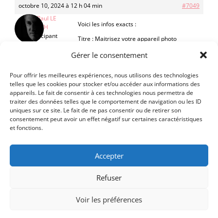
octobre 10, 2024 à 12 h 04 min
#7049
Jean-Paul LE
Voici les infos exacts :
LOC’H
Participant
Titre : Maitrisez votre appareil photo
Auteur : Palle Jerome
Gérer le consentement
Collection : Memento Photo
Amicalement,
Pour offrir les meilleures expériences, nous utilisons des technologies
Jean-Paul
telles que les cookies pour stocker et/ou accéder aux informations des
appareils. Le fait de consentir à ces technologies nous permettra de
traiter des données telles que le comportement de navigation ou les ID
uniques sur ce site. Le fait de ne pas consentir ou de retirer son
consentement peut avoir un effet négatif sur certaines caractéristiques
et fonctions.
Accepter
Refuser
Voir les préférences