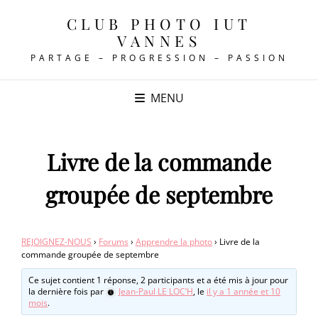
CLUB PHOTO IUT
VANNES
PARTAGE – PROGRESSION – PASSION
MENU
Livre de la commande
groupée de septembre
REJOIGNEZ-NOUS
›
Forums
›
Apprendre la photo
›
Livre de la
commande groupée de septembre
Ce sujet contient 1 réponse, 2 participants et a été mis à jour pour
la dernière fois par
Jean-Paul LE LOC’H
, le
il y a 1 année et 10
mois
.