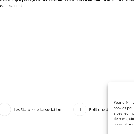
ieurs fois que j’essaye de retrouver les diapos diffusé les mercredis sur le site ma
rait m’aider ?
Pour offrir 
cookies pour
Les Statuts de l’association
Politique de confidentiali
à ces techn
de navigatio
consentement