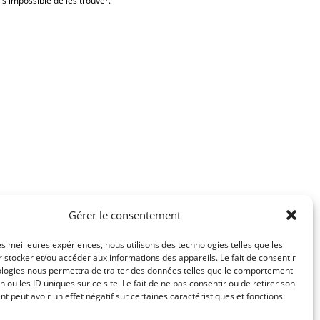
is impossible de les trouver.
Gérer le consentement
les meilleures expériences, nous utilisons des technologies telles que les
 stocker et/ou accéder aux informations des appareils. Le fait de consentir
té
Mentions légales
ologies nous permettra de traiter des données telles que le comportement
n ou les ID uniques sur ce site. Le fait de ne pas consentir ou de retirer son
 peut avoir un effet négatif sur certaines caractéristiques et fonctions.