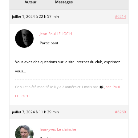
Auteur
Messages
juillet 1, 2024 à 22 h 57 min
#6214
Jean-Paul LE LOC’H
Participant
Vous avez des questions sur le site internet du club, exprimez-
vous…
Ce sujet a été modifié le il y a 2 années et 1 mois par
Jean-Paul
LE LOC'H
.
juillet 7, 2024 à 11 h 29 min
#6269
Jean-yves Le clainche