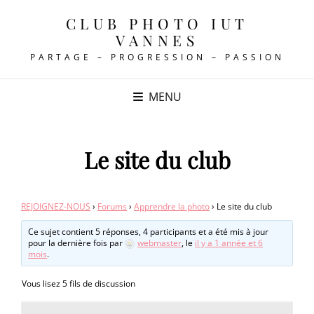
CLUB PHOTO IUT
VANNES
PARTAGE – PROGRESSION – PASSION
MENU
Le site du club
REJOIGNEZ-NOUS
›
Forums
›
Apprendre la photo
›
Le site du club
Ce sujet contient 5 réponses, 4 participants et a été mis à jour
pour la dernière fois par
webmaster
, le
il y a 1 année et 6
mois
.
Vous lisez 5 fils de discussion