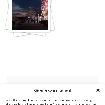
LAISSER UN COMMENTAIRE
Gérer le consentement
Pour offrir les meilleures expériences, nous utilisons des technologies
Vous devez
vous connecter
pour
telles que les cookies pour stocker et/ou accéder aux informations des