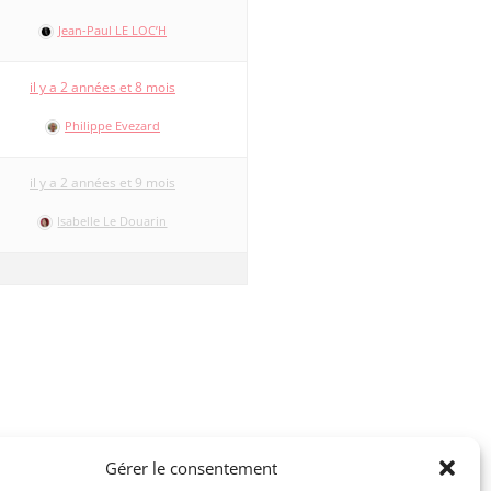
Jean-Paul LE LOC’H
il y a 2 années et 8 mois
Philippe Evezard
il y a 2 années et 9 mois
Isabelle Le Douarin
Gérer le consentement