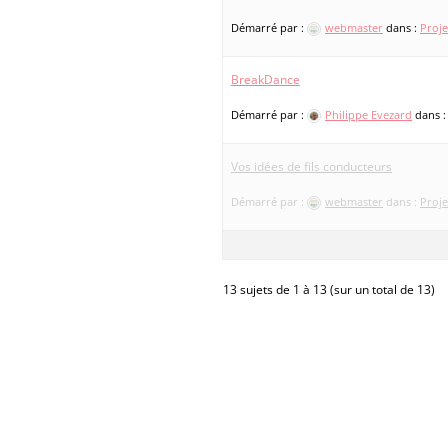
Démarré par :
webmaster
dans :
Proje
BreakDance
Démarré par :
Philippe Evezard
dans 
Vos idées de fils conducteurs
Démarré par :
webmaster
dans :
Proje
13 sujets de 1 à 13 (sur un total de 13)