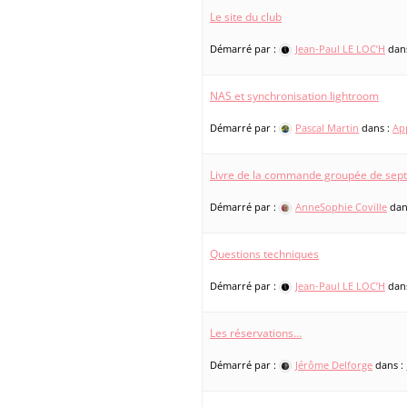
Le site du club
Démarré par :
Jean-Paul LE LOC’H
dan
NAS et synchronisation lightroom
Démarré par :
Pascal Martin
dans :
Ap
Livre de la commande groupée de sep
Démarré par :
AnneSophie Coville
dan
Questions techniques
Démarré par :
Jean-Paul LE LOC’H
dan
Les réservations…
Démarré par :
Jérôme Delforge
dans :