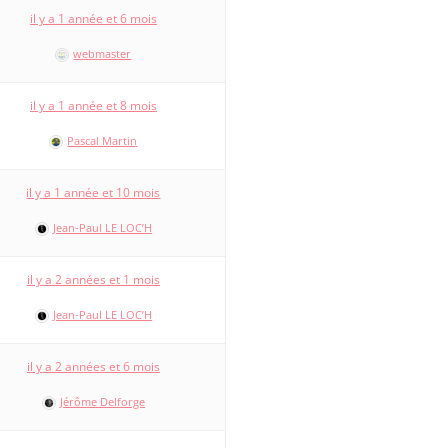
il y a 1 année et 6 mois
webmaster
il y a 1 année et 8 mois
Pascal Martin
il y a 1 année et 10 mois
Jean-Paul LE LOC’H
il y a 2 années et 1 mois
Jean-Paul LE LOC’H
il y a 2 années et 6 mois
Jérôme Delforge