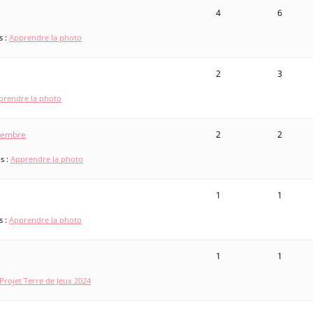
4
6
s :
Apprendre la photo
2
3
prendre la photo
tembre
2
2
s :
Apprendre la photo
1
1
s :
Apprendre la photo
1
1
Projet Terre de Jeux 2024