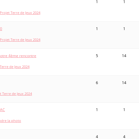
1
1
Projet Terre de Jeux 2024
00
1
1
Projet Terre de Jeux 2024
 notre 4ème rencontre
5
14
 Terre de Jeux 2024
6
14
t Terre de Jeux 2024
MAC
1
1
dre la photo
4
4